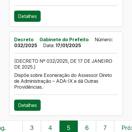
Detalhes
Decreto
Gabinete do Prefeito
Número:
032/2025
Data:
17/01/2025
(DECRETO Nº 032/2025, DE 17 DE JANEIRO
DE 2025.)
Dispõe sobre Exoneração do Assessor Direto
de Administração – ADA-IX e dá Outras
Providências.
Detalhes
g.
3
4
5
6
7
Pró