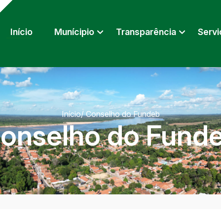
Início
Munícipio
Transparência
Servi
Início
/ Conselho do Fundeb
onselho do Fund