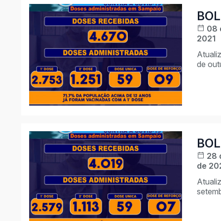
BOL
08 
2021
Atuali
de out
BOL
28 
de 20
Atuali
setemb