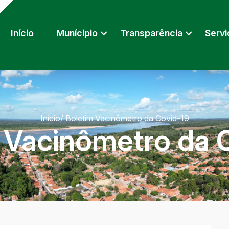
Início
Munícipio
Transparência
Servi
Início
/ Boletim Vacinômetro da Covid-19
 Vacinômetro da 