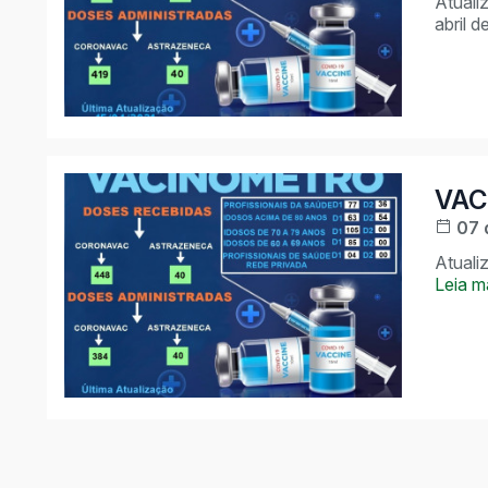
Atuali
abril d
VAC
07 
Atuali
Leia m