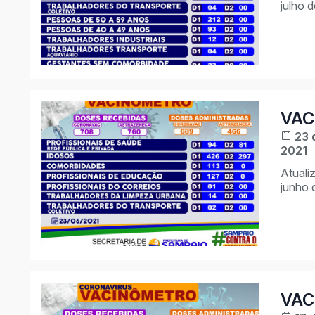
julho 
VAC
23 
2021
Atuali
junho 
VAC